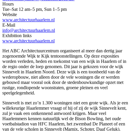
Hours
Tue–Sat 12 am–5 pm, Sun 1–5 pm
Website
www.architectuurhaarlem.nl
E-Mail
info@architectuurhaarlem.nl
Exhibition links
www.architectuurhaarlem.nl
Het ABC Architectuurcentrum organiseert al meer dan dertig jaar
zogenoemde Wijk te Kijk tentoonstellingen. Op deze exposities
worden verleden, heden en toekomst van een wijk in Haarlem of in
de regio onder de loep genomen. Dit jaar is gekozen voor de wijk
Sinnevelt in Haarlem Noord. Deze wijk is een toonbeeld van de
wederopbouw, niet alleen door de vele woningen die er werden
gebouwd maar vooral ook door de stedenbouwkundige opzet met
rustige, rondlopende woonstraten, groene pleinen en veel
speelgelegenheid.
Sinnevelt is met zo’n 1.300 woningen niet een grote wijk. Als je een
willekeurige Haarlemmer vraagt of hij of zij de wijk Sinnevelt kent,
zul je vaak een ontkennend antwoord krijgen. Maar veel
Haarlemmers kennen natuurlijk wel de Bison Bowling, het oude
voetbalstadion van HFC Haarlem, het zwembad De Planeet of een
van de vele scholen in Sinnevelt (Marnix, Schoter, Daaf Geluk).