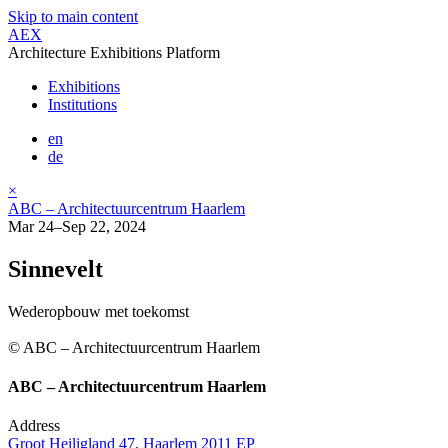
Skip to main content
AEX
Architecture Exhibitions Platform
Exhibitions
Institutions
en
de
×
ABC – Architectuurcentrum Haarlem
Mar 24–Sep 22, 2024
Sinnevelt
Wederopbouw met toekomst
© ABC – Architectuurcentrum Haarlem
ABC – Architectuurcentrum Haarlem
Address
Groot Heiligland 47, Haarlem 2011 EP