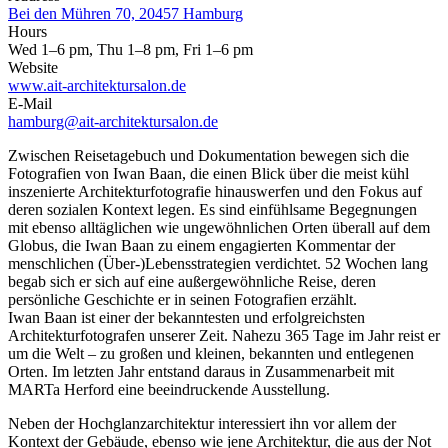
Bei den Mühren 70, 20457 Hamburg
Hours
Wed 1–6 pm, Thu 1–8 pm, Fri 1–6 pm
Website
www.ait-architektursalon.de
E-Mail
hamburg@ait-architektursalon.de
Zwischen Reisetagebuch und Dokumentation bewegen sich die
Fotografien von Iwan Baan, die einen Blick über die meist kühl
inszenierte Architekturfotografie hinauswerfen und den Fokus auf
deren sozialen Kontext legen. Es sind einfühlsame Begegnungen
mit ebenso alltäglichen wie ungewöhnlichen Orten überall auf dem
Globus, die Iwan Baan zu einem engagierten Kommentar der
menschlichen (Über-)Lebensstrategien verdichtet. 52 Wochen lang
begab sich er sich auf eine außergewöhnliche Reise, deren
persönliche Geschichte er in seinen Fotografien erzählt.
Iwan Baan ist einer der bekanntesten und erfolgreichsten
Architekturfotografen unserer Zeit. Nahezu 365 Tage im Jahr reist er
um die Welt – zu großen und kleinen, bekannten und entlegenen
Orten. Im letzten Jahr entstand daraus in Zusammenarbeit mit
MARTa Herford eine beeindruckende Ausstellung.
Neben der Hochglanzarchitektur interessiert ihn vor allem der
Kontext der Gebäude, ebenso wie jene Architektur, die aus der Not