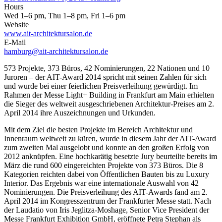
Hours
Wed 1–6 pm, Thu 1–8 pm, Fri 1–6 pm
Website
www.ait-architektursalon.de
E-Mail
hamburg@ait-architektursalon.de
573 Projekte, 373 Büros, 42 Nominierungen, 22 Nationen und 10
Juroren – der AIT-Award 2014 spricht mit seinen Zahlen für sich
und wurde bei einer feierlichen Preisverleihung gewürdigt. Im
Rahmen der Messe Light+ Building in Frankfurt am Main erhielten
die Sieger des weltweit ausgeschriebenen Architektur-Preises am 2.
April 2014 ihre Auszeichnungen und Urkunden.
Mit dem Ziel die besten Projekte im Bereich Architektur und
Innenraum weltweit zu küren, wurde in diesem Jahr der AIT-Award
zum zweiten Mal ausgelobt und konnte an den großen Erfolg von
2012 anknüpfen. Eine hochkarätig besetzte Jury beurteilte bereits im
März die rund 600 eingereichten Projekte von 373 Büros. Die 8
Kategorien reichten dabei von Öffentlichen Bauten bis zu Luxury
Interior. Das Ergebnis war eine internationale Auswahl von 42
Nominierungen. Die Preisverleihung des AIT-Awards fand am 2.
April 2014 im Kongresszentrum der Frankfurter Messe statt. Nach
der Laudatio von Iris Jeglitza-Moshage, Senior Vice President der
Messe Frankfurt Exhibition GmbH, eröffnete Petra Stephan als