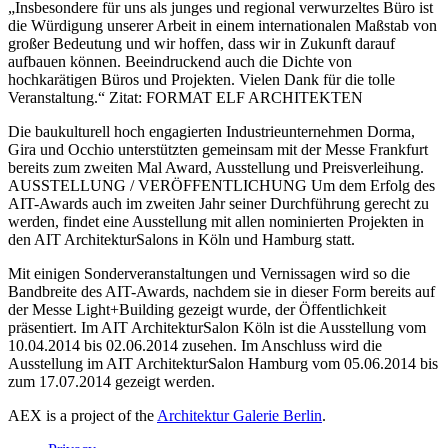
„Insbesondere für uns als junges und regional verwurzeltes Büro ist
die Würdigung unserer Arbeit in einem internationalen Maßstab von
großer Bedeutung und wir hoffen, dass wir in Zukunft darauf
aufbauen können. Beeindruckend auch die Dichte von
hochkarätigen Büros und Projekten. Vielen Dank für die tolle
Veranstaltung.“ Zitat: FORMAT ELF ARCHITEKTEN
Die baukulturell hoch engagierten Industrieunternehmen Dorma,
Gira und Occhio unterstützten gemeinsam mit der Messe Frankfurt
bereits zum zweiten Mal Award, Ausstellung und Preisverleihung.
AUSSTELLUNG / VERÖFFENTLICHUNG Um dem Erfolg des
AIT-Awards auch im zweiten Jahr seiner Durchführung gerecht zu
werden, findet eine Ausstellung mit allen nominierten Projekten in
den AIT ArchitekturSalons in Köln und Hamburg statt.
Mit einigen Sonderveranstaltungen und Vernissagen wird so die
Bandbreite des AIT-Awards, nachdem sie in dieser Form bereits auf
der Messe Light+Building gezeigt wurde, der Öffentlichkeit
präsentiert. Im AIT ArchitekturSalon Köln ist die Ausstellung vom
10.04.2014 bis 02.06.2014 zusehen. Im Anschluss wird die
Ausstellung im AIT ArchitekturSalon Hamburg vom 05.06.2014 bis
zum 17.07.2014 gezeigt werden.
AEX is a project of the
Architektur Galerie Berlin
.