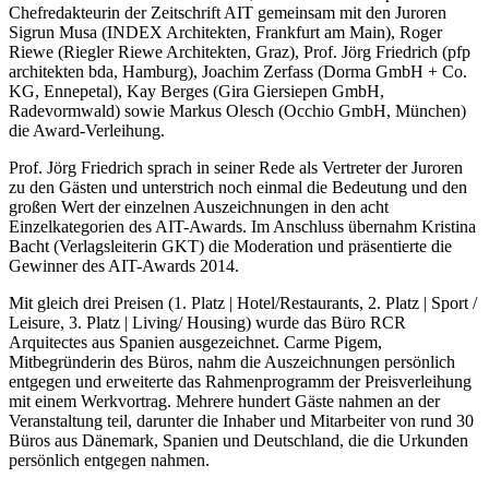
Chefredakteurin der Zeitschrift AIT gemeinsam mit den Juroren
Sigrun Musa (INDEX Architekten, Frankfurt am Main), Roger
Riewe (Riegler Riewe Architekten, Graz), Prof. Jörg Friedrich (pfp
architekten bda, Hamburg), Joachim Zerfass (Dorma GmbH + Co.
KG, Ennepetal), Kay Berges (Gira Giersiepen GmbH,
Radevormwald) sowie Markus Olesch (Occhio GmbH, München)
die Award-Verleihung.
Prof. Jörg Friedrich sprach in seiner Rede als Vertreter der Juroren
zu den Gästen und unterstrich noch einmal die Bedeutung und den
großen Wert der einzelnen Auszeichnungen in den acht
Einzelkategorien des AIT-Awards. Im Anschluss übernahm Kristina
Bacht (Verlagsleiterin GKT) die Moderation und präsentierte die
Gewinner des AIT-Awards 2014.
Mit gleich drei Preisen (1. Platz | Hotel/Restaurants, 2. Platz | Sport /
Leisure, 3. Platz | Living/ Housing) wurde das Büro RCR
Arquitectes aus Spanien ausgezeichnet. Carme Pigem,
Mitbegründerin des Büros, nahm die Auszeichnungen persönlich
entgegen und erweiterte das Rahmenprogramm der Preisverleihung
mit einem Werkvortrag. Mehrere hundert Gäste nahmen an der
Veranstaltung teil, darunter die Inhaber und Mitarbeiter von rund 30
Büros aus Dänemark, Spanien und Deutschland, die die Urkunden
persönlich entgegen nahmen.