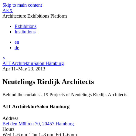
Skip to main content
AEX
Architecture Exhibitions Platform
Exhibitions
Institutions
en
de
×
AIT ArchitekturSalon Hamburg
Apr 11–May 23, 2013
Neutelings Riedijk Architects
Behind the curtains - 19 Projects of Neutelings Riedijk Architects
AIT ArchitekturSalon Hamburg
Address
Bei den Mühren 70, 20457 Hamburg
Hours
Wed 1–6 pm, Thu 1–8 pm, Fri 1–6 pm