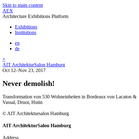
Skip to main content
AEX
Architecture Exhibitions Platform
Exhibitions
Institutions
en
de
×
AIT ArchitekturSalon Hamburg
Oct 12–Nov 23, 2017
Never demolish!
Transformation von 530 Wohneinheiten in Bordeaux von Lacaton &
Vassal, Druot, Hutin
© AIT Architektursalon Hamburg
AIT ArchitekturSalon Hamburg
Address