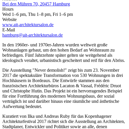
Bei den Mühren 70, 20457 Hamburg
Hours
Wed 1–6 pm, Thu 1–8 pm, Fri 1–6 pm
Website
www.ait-architektursalon.de
E-Mail
hamburg@ait-architektursalon.de
In den 1960er- und 1970er-Jahren wurden weltweit große
Wohnanlagen gebaut, um den hohen Bedarf an Wohnraum zu
befriedigen. Fünf Jahrzehnte später gelten sie weitgehend als
ideologisch veraltet, urbanistisch gescheitert und reif für den Abriss.
Die Ausstellung "Never demolish!" zeigt bis zum 23. November
2017 die spektakuläre Transformation von 530 Wohnungen in drei
Hochhäusern in Bordeaux. Die Entwürfe stammen aus den
französischen Architekturbüros Lacaton & Vassal, Frédéric Druot
und Christophe Hutin. Das Projekt ist ein hervorragendes Beispiel
für eine Fortführung des modernen Wohnungsbaus, der sozial
verträglich ist und darüber hinaus eine räumliche und ästhetische
Aufwertung bedeutet.
Kuratiert von Ilka und Andreas Ruby für das Kopenhagener
Architekturfestival 2017 richtet sich die Ausstellung an Architekten,
Stadtplaner, Entwickler und Politiker sowie an alle, denen