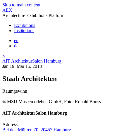
Skip to main content
AEX
Architecture Exhibitions Platform
Exhibitions
Institutions
en
de
×
AIT ArchitekturSalon Hamburg
Jan 19–Mar 15, 2018
Staab Architekten
Raumgewinn
® MSU Museen erleben GmbH, Foto: Ronald Bonss
AIT ArchitekturSalon Hamburg
Address
Bei den Mühren 70, 20457 Hamburg