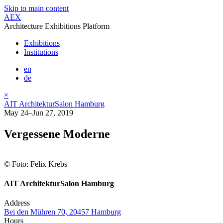
Skip to main content
AEX
Architecture Exhibitions Platform
Exhibitions
Institutions
en
de
×
AIT ArchitekturSalon Hamburg
May 24–Jun 27, 2019
Vergessene Moderne
© Foto: Felix Krebs
AIT ArchitekturSalon Hamburg
Address
Bei den Mühren 70, 20457 Hamburg
Hours