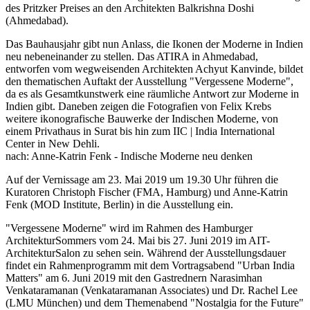
des Pritzker Preises an den Architekten Balkrishna Doshi
(Ahmedabad).
Das Bauhausjahr gibt nun Anlass, die Ikonen der Moderne in Indien
neu nebeneinander zu stellen. Das ATIRA in Ahmedabad,
entworfen vom wegweisenden Architekten Achyut Kanvinde, bildet
den thematischen Auftakt der Ausstellung "Vergessene Moderne",
da es als Gesamtkunstwerk eine räumliche Antwort zur Moderne in
Indien gibt. Daneben zeigen die Fotografien von Felix Krebs
weitere ikonografische Bauwerke der Indischen Moderne, von
einem Privathaus in Surat bis hin zum IIC | India International
Center in New Dehli.
nach: Anne-Katrin Fenk - Indische Moderne neu denken
Auf der Vernissage am 23. Mai 2019 um 19.30 Uhr führen die
Kuratoren Christoph Fischer (FMA, Hamburg) und Anne-Katrin
Fenk (MOD Institute, Berlin) in die Ausstellung ein.
"Vergessene Moderne" wird im Rahmen des Hamburger
ArchitekturSommers vom 24. Mai bis 27. Juni 2019 im AIT-
ArchitekturSalon zu sehen sein. Während der Ausstellungsdauer
findet ein Rahmenprogramm mit dem Vortragsabend "Urban India
Matters" am 6. Juni 2019 mit den Gastrednern Narasimhan
Venkataramanan (Venkataramanan Associates) und Dr. Rachel Lee
(LMU München) und dem Themenabend "Nostalgia for the Future"