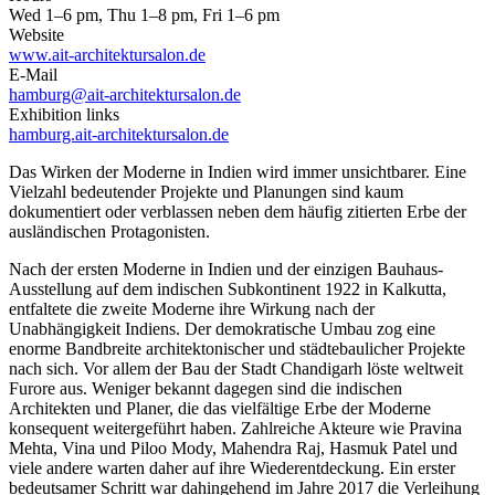
Wed 1–6 pm, Thu 1–8 pm, Fri 1–6 pm
Website
www.ait-architektursalon.de
E-Mail
hamburg@ait-architektursalon.de
Exhibition links
hamburg.ait-architektursalon.de
Das Wirken der Moderne in Indien wird immer unsichtbarer. Eine
Vielzahl bedeutender Projekte und Planungen sind kaum
dokumentiert oder verblassen neben dem häufig zitierten Erbe der
ausländischen Protagonisten.
Nach der ersten Moderne in Indien und der einzigen Bauhaus-
Ausstellung auf dem indischen Subkontinent 1922 in Kalkutta,
entfaltete die zweite Moderne ihre Wirkung nach der
Unabhängigkeit Indiens. Der demokratische Umbau zog eine
enorme Bandbreite architektonischer und städtebaulicher Projekte
nach sich. Vor allem der Bau der Stadt Chandigarh löste weltweit
Furore aus. Weniger bekannt dagegen sind die indischen
Architekten und Planer, die das vielfältige Erbe der Moderne
konsequent weitergeführt haben. Zahlreiche Akteure wie Pravina
Mehta, Vina und Piloo Mody, Mahendra Raj, Hasmuk Patel und
viele andere warten daher auf ihre Wiederentdeckung. Ein erster
bedeutsamer Schritt war dahingehend im Jahre 2017 die Verleihung