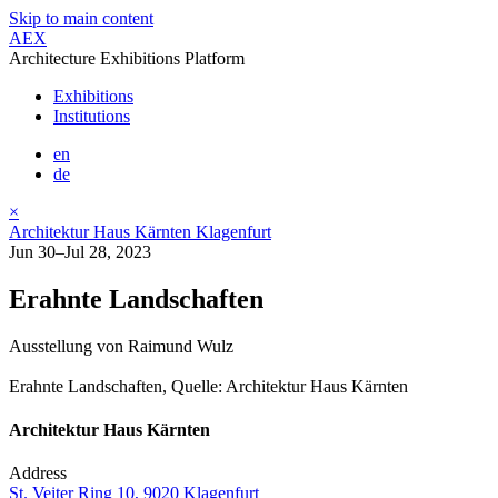
Skip to main content
AEX
Architecture Exhibitions Platform
Exhibitions
Institutions
en
de
×
Architektur Haus Kärnten Klagenfurt
Jun 30–Jul 28, 2023
Erahnte Landschaften
Ausstellung von Raimund Wulz
Erahnte Landschaften, Quelle: Architektur Haus Kärnten
Architektur Haus Kärnten
Address
St. Veiter Ring 10, 9020 Klagenfurt