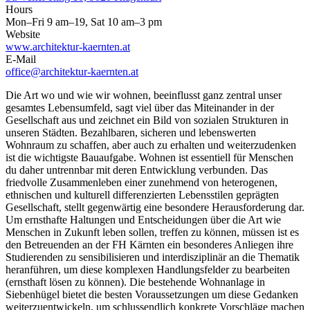
Hours
Mon–Fri 9 am–19, Sat 10 am–3 pm
Website
www.architektur-kaernten.at
E-Mail
office@architektur-kaernten.at
Die Art wo und wie wir wohnen, beeinflusst ganz zentral unser
gesamtes Lebensumfeld, sagt viel über das Miteinander in der
Gesellschaft aus und zeichnet ein Bild von sozialen Strukturen in
unseren Städten. Bezahlbaren, sicheren und lebenswerten
Wohnraum zu schaffen, aber auch zu erhalten und weiterzudenken
ist die wichtigste Bauaufgabe. Wohnen ist essentiell für Menschen
du daher untrennbar mit deren Entwicklung verbunden. Das
friedvolle Zusammenleben einer zunehmend von heterogenen,
ethnischen und kulturell differenzierten Lebensstilen geprägten
Gesellschaft, stellt gegenwärtig eine besondere Herausforderung dar.
Um ernsthafte Haltungen und Entscheidungen über die Art wie
Menschen in Zukunft leben sollen, treffen zu können, müssen ist es
den Betreuenden an der FH Kärnten ein besonderes Anliegen ihre
Studierenden zu sensibilisieren und interdisziplinär an die Thematik
heranführen, um diese komplexen Handlungsfelder zu bearbeiten
(ernsthaft lösen zu können). Die bestehende Wohnanlage in
Siebenhügel bietet die besten Voraussetzungen um diese Gedanken
weiterzuentwickeln, um schlussendlich konkrete Vorschläge machen