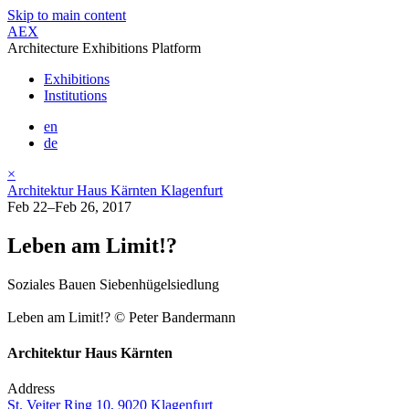
Skip to main content
AEX
Architecture Exhibitions Platform
Exhibitions
Institutions
en
de
×
Architektur Haus Kärnten Klagenfurt
Feb 22–Feb 26, 2017
Leben am Limit!?
Soziales Bauen Siebenhügelsiedlung
Leben am Limit!? © Peter Bandermann
Architektur Haus Kärnten
Address
St. Veiter Ring 10, 9020 Klagenfurt