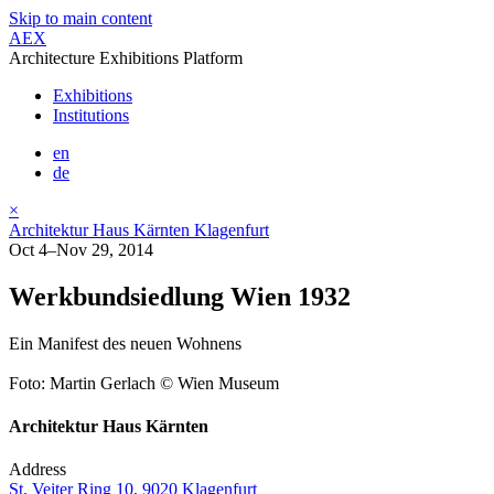
Skip to main content
AEX
Architecture Exhibitions Platform
Exhibitions
Institutions
en
de
×
Architektur Haus Kärnten Klagenfurt
Oct 4–Nov 29, 2014
Werkbundsiedlung Wien 1932
Ein Manifest des neuen Wohnens
Foto: Martin Gerlach © Wien Museum
Architektur Haus Kärnten
Address
St. Veiter Ring 10, 9020 Klagenfurt