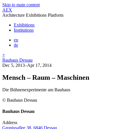
Skip to main content
AEX
Architecture Exhibitions Platform
Exhibitions
Institutions
en
de
×
Bauhaus Dessau
Dec 5, 2013–Apr 17, 2014
Mensch – Raum – Maschinen
Die Bühnenexperimente am Bauhaus
© Bauhaus Dessau
Bauhaus Dessau
Address
Gropiusallee 38, 6846 Dessau