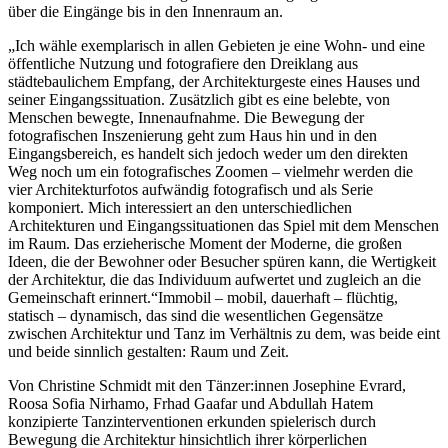
über die Eingänge bis in den Innenraum an.
„Ich wähle exemplarisch in allen Gebieten je eine Wohn- und eine
öffentliche Nutzung und fotografiere den Dreiklang aus
städtebaulichem Empfang, der Architekturgeste eines Hauses und
seiner Eingangssituation. Zusätzlich gibt es eine belebte, von
Menschen bewegte, Innenaufnahme. Die Bewegung der
fotografischen Inszenierung geht zum Haus hin und in den
Eingangsbereich, es handelt sich jedoch weder um den direkten
Weg noch um ein fotografisches Zoomen – vielmehr werden die
vier Architekturfotos aufwändig fotografisch und als Serie
komponiert. Mich interessiert an den unterschiedlichen
Architekturen und Eingangssituationen das Spiel mit dem Menschen
im Raum. Das erzieherische Moment der Moderne, die großen
Ideen, die der Bewohner oder Besucher spüren kann, die Wertigkeit
der Architektur, die das Individuum aufwertet und zugleich an die
Gemeinschaft erinnert.“Immobil – mobil, dauerhaft – flüchtig,
statisch – dynamisch, das sind die wesentlichen Gegensätze
zwischen Architektur und Tanz im Verhältnis zu dem, was beide eint
und beide sinnlich gestalten: Raum und Zeit.
Von Christine Schmidt mit den Tänzer:innen Josephine Evrard,
Roosa Sofia Nirhamo, Frhad Gaafar und Abdullah Hatem
konzipierte Tanzinterventionen erkunden spielerisch durch
Bewegung die Architektur hinsichtlich ihrer körperlichen