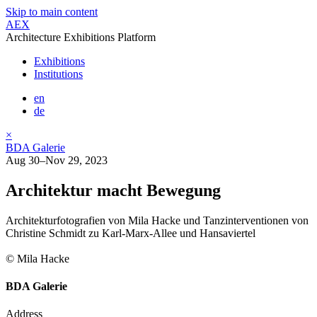
Skip to main content
AEX
Architecture Exhibitions Platform
Exhibitions
Institutions
en
de
×
BDA Galerie
Aug 30–Nov 29, 2023
Architektur macht Bewegung
Architekturfotografien von Mila Hacke und Tanzinterventionen von
Christine Schmidt zu Karl-Marx-Allee und Hansaviertel
© Mila Hacke
BDA Galerie
Address