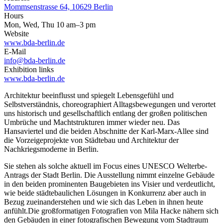
Mommsenstrasse 64, 10629 Berlin
Hours
Mon, Wed, Thu 10 am–3 pm
Website
www.bda-berlin.de
E-Mail
info@bda-berlin.de
Exhibition links
www.bda-berlin.de
Architektur beeinflusst und spiegelt Lebensgefühl und
Selbstverständnis, choreographiert Alltagsbewegungen und verortet
uns historisch und gesellschaftlich entlang der großen politischen
Umbrüche und Machtstrukturen immer wieder neu. Das
Hansaviertel und die beiden Abschnitte der Karl-Marx-Allee sind
die Vorzeigeprojekte von Städtebau und Architektur der
Nachkriegsmoderne in Berlin.
Sie stehen als solche aktuell im Focus eines UNESCO Welterbe-
Antrags der Stadt Berlin. Die Ausstellung nimmt einzelne Gebäude
in den beiden prominenten Baugebieten ins Visier und verdeutlicht,
wie beide städtebaulichen Lösungen in Konkurrenz aber auch in
Bezug zueinanderstehen und wie sich das Leben in ihnen heute
anfühlt.Die großformatigen Fotografien von Mila Hacke nähern sich
den Gebäuden in einer fotografischen Bewegung vom Stadtraum