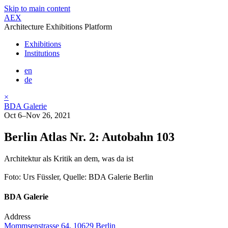
Skip to main content
AEX
Architecture Exhibitions Platform
Exhibitions
Institutions
en
de
×
BDA Galerie
Oct 6–Nov 26, 2021
Berlin Atlas Nr. 2: Autobahn 103
Architektur als Kritik an dem, was da ist
Foto: Urs Füssler, Quelle: BDA Galerie Berlin
BDA Galerie
Address
Mommsenstrasse 64, 10629 Berlin