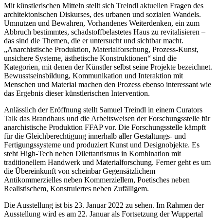
Mit künstlerischen Mitteln stellt sich Treindl aktuellen Fragen des
architektonischen Diskurses, des urbanen und sozialen Wandels.
Umnutzen und Bewahren, Vorhandenes Weiterdenken, ein zum
Abbruch bestimmtes, schadstoffbelastetes Haus zu revitalisieren –
das sind die Themen, die er untersucht und sichtbar macht.
„Anarchistische Produktion, Materialforschung, Prozess-Kunst,
unsichere Systeme, ästhetische Konstruktionen“ sind die
Kategorien, mit denen der Künstler selbst seine Projekte bezeichnet.
Bewusstseinsbildung, Kommunikation und Interaktion mit
Menschen und Material machen den Prozess ebenso interessant wie
das Ergebnis dieser künstlerischen Intervention.
Anlässlich der Eröffnung stellt Samuel Treindl in einem Curators
Talk das Brandhaus und die Arbeitsweisen der Forschungsstelle für
anarchistische Produktion FFAP vor. Die Forschungsstelle kämpft
für die Gleichberechtigung innerhalb aller Gestaltungs- und
Fertigungssysteme und produziert Kunst und Designobjekte. Es
steht High-Tech neben Dilettantismus in Kombination mit
traditionellem Handwerk und Materialforschung. Ferner geht es um
die Übereinkunft von scheinbar Gegensätzlichem –
Antikommerzielles neben Kommerziellem, Poetisches neben
Realistischem, Konstruiertes neben Zufälligem.
Die Ausstellung ist bis 23. Januar 2022 zu sehen. Im Rahmen der
Ausstellung wird es am 22. Januar als Fortsetzung der Wuppertal