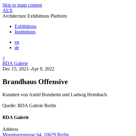
Skip to main content
AEX
Architecture Exhibitions Platform
Exhibitions
Institutions
en
de
×
BDA Galerie
Dec 15, 2021–Apr 9, 2022
Brandhaus Offensive
Kuratiert von Astrid Bornheim und Ludwig Heimbach
Quelle: BDA Galerie Berlin
BDA Galerie
Address
Mommsenstrasse 64, 10629 Berlin