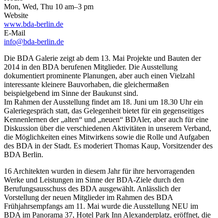
Mon, Wed, Thu 10 am–3 pm
Website
www.bda-berlin.de
E-Mail
info@bda-berlin.de
Die BDA Galerie zeigt ab dem 13. Mai Projekte und Bauten der
2014 in den BDA berufenen Mitglieder. Die Ausstellung
dokumentiert prominente Planungen, aber auch einen Vielzahl
interessante kleinere Bauvorhaben, die gleichermaßen
beispielgebend im Sinne der Baukunst sind.
Im Rahmen der Ausstellung findet am 18. Juni um 18.30 Uhr ein
Galeriegespräch statt, das Gelegenheit bietet für ein gegenseitiges
Kennenlernen der „alten“ und „neuen“ BDAler, aber auch für eine
Diskussion über die verschiedenen Aktivitäten in unserem Verband,
die Möglichkeiten eines Mitwirkens sowie die Rolle und Aufgaben
des BDA in der Stadt. Es moderiert Thomas Kaup, Vorsitzender des
BDA Berlin.
16 Architekten wurden in diesem Jahr für ihre hervorragenden
Werke und Leistungen im Sinne der BDA-Ziele durch den
Berufungsausschuss des BDA ausgewählt. Anlässlich der
Vorstellung der neuen Mitglieder im Rahmen des BDA
Frühjahrsempfangs am 11. Mai wurde die Ausstellung NEU im
BDA im Panorama 37, Hotel Park Inn Alexanderplatz, eröffnet, die