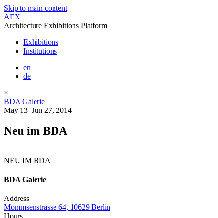
Skip to main content
AEX
Architecture Exhibitions Platform
Exhibitions
Institutions
en
de
×
BDA Galerie
May 13–Jun 27, 2014
Neu im BDA
NEU IM BDA
BDA Galerie
Address
Mommsenstrasse 64, 10629 Berlin
Hours