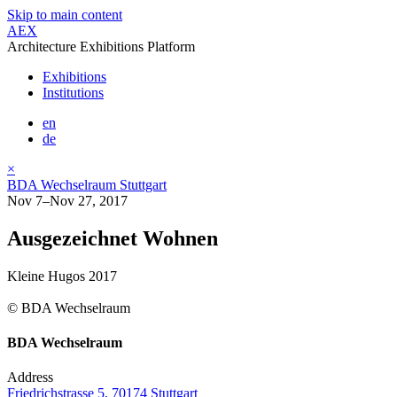
Skip to main content
AEX
Architecture Exhibitions Platform
Exhibitions
Institutions
en
de
×
BDA Wechselraum Stuttgart
Nov 7–Nov 27, 2017
Ausgezeichnet Wohnen
Kleine Hugos 2017
© BDA Wechselraum
BDA Wechselraum
Address
Friedrichstrasse 5, 70174 Stuttgart