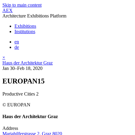
Skip to main content
AEX
Architecture Exhibitions Platform
Exhibitions
Institutions
en
de
×
Haus der Architektur Graz
Jan 30–Feb 18, 2020
EUROPAN15
Productive Cities 2
© EUROPAN
Haus der Architektur Graz
Address
Mariahilferstrasse 2, Graz 8020