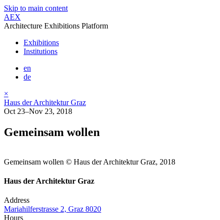
Skip to main content
AEX
Architecture Exhibitions Platform
Exhibitions
Institutions
en
de
×
Haus der Architektur Graz
Oct 23–Nov 23, 2018
Gemeinsam wollen
Gemeinsam wollen © Haus der Architektur Graz, 2018
Haus der Architektur Graz
Address
Mariahilferstrasse 2, Graz 8020
Hours