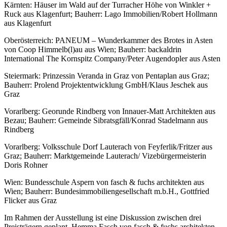
Kärnten: Häuser im Wald auf der Turracher Höhe von Winkler +
Ruck aus Klagenfurt; Bauherr: Lago Immobilien/Robert Hollmann
aus Klagenfurt
Oberösterreich: PANEUM – Wunderkammer des Brotes in Asten
von Coop Himmelb(l)au aus Wien; Bauherr: backaldrin
International The Kornspitz Company/Peter Augendopler aus Asten
Steiermark: Prinzessin Veranda in Graz von Pentaplan aus Graz;
Bauherr: Prolend Projektentwicklung GmbH/Klaus Jeschek aus
Graz
Vorarlberg: Georunde Rindberg von Innauer-Matt Architekten aus
Bezau; Bauherr: Gemeinde Sibratsgfäll/Konrad Stadelmann aus
Rindberg
Vorarlberg: Volksschule Dorf Lauterach von Feyferlik/Fritzer aus
Graz; Bauherr: Marktgemeinde Lauterach/ Vizebürgermeisterin
Doris Rohner
Wien: Bundesschule Aspern von fasch & fuchs architekten aus
Wien; Bauherr: Bundesimmobiliengesellschaft m.b.H., Gottfried
Flicker aus Graz
Im Rahmen der Ausstellung ist eine Diskussion zwischen drei
Preisträgern geplant. Hemma Fasch von fasch & fuchs architekten,