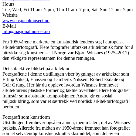
Hours
Tue, Wed, Fri 11 am–5 pm, Thu 11 am–7 pm, Sat–Sun 12 am–5 pm
Website
www.nasjonalmuseet.no
E-Mail
info@nasjonalmuseet.no
Fra 1950-årene markerte en kunstnerisk tendens seg i europeisk
arkitekturfotografi. Flere fotografer utforsket arkitektonisk form for å
uttrykke seg kunstnerisk. I Norge var Bjørn Winsnes (1925–2012)
den viktigste representanten for denne retningen.
Det subjektive blikket på arkitektur
Fotografiene i denne utstillingen viser bygninger av arkitekter som
Erling Viksjø; Eliassen og Lambertz-Nilssen; Robert Esdaile og
Geir Grung. Her får du oppleve hvordan Winsnes fremhevet
arkitekturens plastiske former og taktile overflater. Flere fotografier
framstår som abstrakte komposisjoner. Andre gir en sosial
miljøskildring, som var et særtrekk ved nordisk arkitekturfotografi i
perioden.
Fotografi som kunstform
Utstillingen fremhever også en annen, men relatert, del av Winsnes’
praksis. Allerede fra midten av 1950-årene fremmet han fotografiet
som et selvstendig kunstnerisk uttrykksmiddel, som del av en