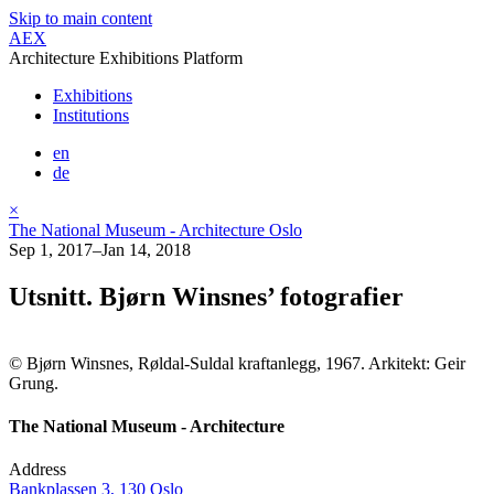
Skip to main content
AEX
Architecture Exhibitions Platform
Exhibitions
Institutions
en
de
×
The National Museum - Architecture Oslo
Sep 1, 2017–Jan 14, 2018
Utsnitt. Bjørn Winsnes’ fotografier
© Bjørn Winsnes, Røldal-Suldal kraftanlegg, 1967. Arkitekt: Geir
Grung.
The National Museum - Architecture
Address
Bankplassen 3, 130 Oslo