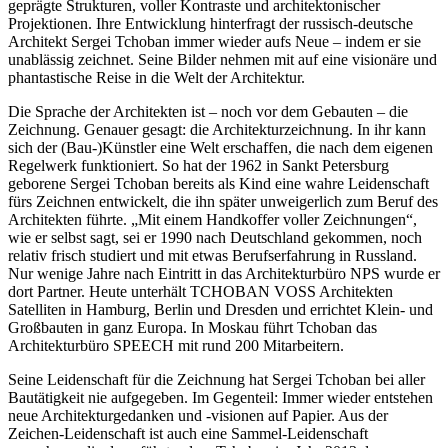
geprägte Strukturen, voller Kontraste und architektonischer
Projektionen. Ihre Entwicklung hinterfragt der russisch-deutsche
Architekt Sergei Tchoban immer wieder aufs Neue – indem er sie
unablässig zeichnet. Seine Bilder nehmen mit auf eine visionäre und
phantastische Reise in die Welt der Architektur.
Die Sprache der Architekten ist – noch vor dem Gebauten – die
Zeichnung. Genauer gesagt: die Architekturzeichnung. In ihr kann
sich der (Bau-)Künstler eine Welt erschaffen, die nach dem eigenen
Regelwerk funktioniert. So hat der 1962 in Sankt Petersburg
geborene Sergei Tchoban bereits als Kind eine wahre Leidenschaft
fürs Zeichnen entwickelt, die ihn später unweigerlich zum Beruf des
Architekten führte. „Mit einem Handkoffer voller Zeichnungen“,
wie er selbst sagt, sei er 1990 nach Deutschland gekommen, noch
relativ frisch studiert und mit etwas Berufserfahrung in Russland.
Nur wenige Jahre nach Eintritt in das Architekturbüro NPS wurde er
dort Partner. Heute unterhält TCHOBAN VOSS Architekten
Satelliten in Hamburg, Berlin und Dresden und errichtet Klein- und
Großbauten in ganz Eu­ropa. In Moskau führt Tchoban das
Architekturbüro SPEECH mit rund 200 Mitarbeitern.
Seine Leidenschaft für die Zeichnung hat Sergei Tchoban bei aller
Bautätigkeit nie aufgegeben. Im Gegenteil: Immer wieder entstehen
neue Architekturgedanken und -visionen auf Papier. Aus der
Zeichen-Leidenschaft ist auch eine Sammel-Leidenschaft