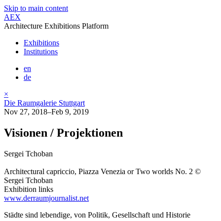
Skip to main content
AEX
Architecture Exhibitions Platform
Exhibitions
Institutions
en
de
×
Die Raumgalerie Stuttgart
Nov 27, 2018–Feb 9, 2019
Visionen / Projektionen
Sergei Tchoban
Architectural capriccio, Piazza Venezia or Two worlds No. 2 ©
Sergei Tchoban
Exhibition links
www.derraumjournalist.net
Städte sind lebendige, von Politik, Gesellschaft und Historie