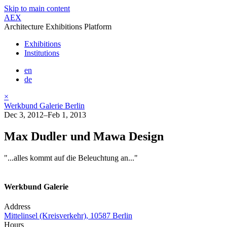
Skip to main content
AEX
Architecture Exhibitions Platform
Exhibitions
Institutions
en
de
×
Werkbund Galerie Berlin
Dec 3, 2012–Feb 1, 2013
Max Dudler und Mawa Design
"...alles kommt auf die Beleuchtung an..."
Werkbund Galerie
Address
Mittelinsel (Kreisverkehr), 10587 Berlin
Hours