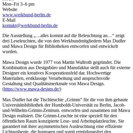
Mon–Fri 3–6 pm
Website
www.werkbund-berlin.de
E-Mail
kontakt@werkbund-berlin.de
Die Ausstellung „…alles kommt auf die Beleuchtung an…“ zeigt
drei Leseleuchten, die von den Werkbundmitgliedern Max Dudler
und Mawa Design für Bibliotheken entworfen und entwickelt
wurden.
Mawa Design wurde 1977 von Martin Wallroth gegründet. Die
Kombination aus Designbüro und Manufaktur stellt auch für externe
Designer ein kreatives Kooperationsfeld dar. Hochwertige
Materialien, erstklassige Verarbeitung und anspruchsvolle
Gestaltung sind Qualitätsmerkmale von Mawa Design.
(
https://www.mawa-design.de/
)
Max Dudler hat die Tischleuchte „Grimm“ für die von ihm gebaute
Universitätsbibliothek der Humboldt-Universität zu Berlin, Jacob-
und-Wilhelm-Grimm-Zentrum. entworfen und zusammen mit Mawa
Design realisiert. Die Grimm-Leuchte ist eine speziell für den
öffentlichen Raum konzipierte Lese- und Arbeitsplatzleuchte. Sie
garantiert mit ihrer asymmetrischen Ausleuchtung eine effiziente
Lichtausbeute, die homogen und somit ermüdungsfrei den