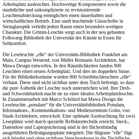
Arbeitsplatz ausleuchtet. Hochwertige Komponenten sowie die
staubdichte und unkomplizierte zu revisionierende
Leuchtenabdeckung ermöglichen einen dauerhaften und
wirtschaftlichen Betrieb. Eine sanft leuchtende Glasscheibe in
Steinglasoptik verleiht jedem Raum einen besonders wertigen
Charakter. Die Grimm-Leuchte sorgt auch in der neu gebauten
Folkwang Bibliothek der Universität der Künste in Essen für
Sehkomfort.
Die Leseleuchte „elle“ der Universitäts-Bibliothek Frankfurt am
Main, Campus Westend, von Müller Reimann Architekten, hat
Mawa Design entworfen. In den Räumlichkeiten fanden 900
Leuchten einen neuen Arbeitsplatz. Und dies im doppelten Sinne.
Für die Bibliotheksräume wurden 900 Schreibtischleuchten „elle“
verbaut. Diese sind nicht sichtbar unter dem Tisch befestigt, so dass
die pure Ästhetik der Leuchte noch unterstrichen wird. Ihre Dreh-
und Schwenkbarkeit macht sie zu einer idealen Arbeitsplatzleuchte.
In Zusammenarbeit mit Marco Schölzel hat Mawa Design die
Leseleuchte „potsdam“ für die Universitätsbibliothek Potsdam,
Informations-, Kommunikations- und Medienzentrum Golm, von
Staab Architekten, entwickelt. Eine optimale Ausleuchtung für zwei
Leseplätze wird durch spezielle Reflektortechnik erreicht. Steck-,
Datendose und Laptopsicherung sind in der flächenbündig
ausgeführten Befestigungsplatte integriert. Die filigrane "elle" fügt
sich bündig und ohne sichtbare Verschraubung in die Tischfläche