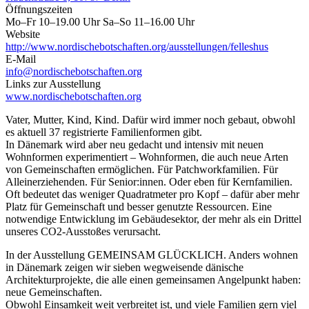
Öffnungszeiten
Mo–Fr 10–19.00 Uhr Sa–So 11–16.00 Uhr
Website
http://www.nordischebotschaften.org/ausstellungen/felleshus
E-Mail
info@nordischebotschaften.org
Links zur Ausstellung
www.nordischebotschaften.org
Vater, Mutter, Kind, Kind. Dafür wird immer noch gebaut, obwohl
es aktuell 37 registrierte Familienformen gibt.
In Dänemark wird aber neu gedacht und intensiv mit neuen
Wohnformen experimentiert – Wohnformen, die auch neue Arten
von Gemeinschaften ermöglichen. Für Patchworkfamilien. Für
Alleinerziehenden. Für Senior:innen. Oder eben für Kernfamilien.
Oft bedeutet das weniger Quadratmeter pro Kopf – dafür aber mehr
Platz für Gemeinschaft und besser genutzte Ressourcen. Eine
notwendige Entwicklung im Gebäudesektor, der mehr als ein Drittel
unseres CO2-Ausstoßes verursacht.
In der Ausstellung GEMEINSAM GLÜCKLICH. Anders wohnen
in Dänemark zeigen wir sieben wegweisende dänische
Architekturprojekte, die alle einen gemeinsamen Angelpunkt haben:
neue Gemeinschaften.
Obwohl Einsamkeit weit verbreitet ist, und viele Familien gern viel