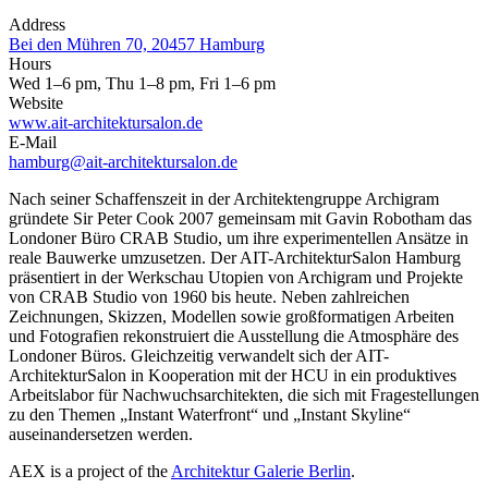
Address
Bei den Mühren 70, 20457 Hamburg
Hours
Wed 1–6 pm, Thu 1–8 pm, Fri 1–6 pm
Website
www.ait-architektursalon.de
E-Mail
hamburg@ait-architektursalon.de
Nach seiner Schaffenszeit in der Architektengruppe Archigram
gründete Sir Peter Cook 2007 gemeinsam mit Gavin Robotham das
Londoner Büro CRAB Studio, um ihre experimentellen Ansätze in
reale Bauwerke umzusetzen. Der AIT-ArchitekturSalon Hamburg
präsentiert in der Werkschau Utopien von Archigram und Projekte
von CRAB Studio von 1960 bis heute. Neben zahlreichen
Zeichnungen, Skizzen, Modellen sowie großformatigen Arbeiten
und Fotografien rekonstruiert die Ausstellung die Atmosphäre des
Londoner Büros. Gleichzeitig verwandelt sich der AIT-
ArchitekturSalon in Kooperation mit der HCU in ein produktives
Arbeitslabor für Nachwuchsarchitekten, die sich mit Fragestellungen
zu den Themen „Instant Waterfront“ und „Instant Skyline“
auseinandersetzen werden.
AEX is a project of the
Architektur Galerie Berlin
.