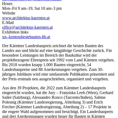
Hours
Mon–Fri 9 am–19, Sat 10 am–3 pm
Website
www.architektur-kaernten.at
E-Mail
office@architektur-kaernten.at
Exhibition links
xn--krntensbestebauten-ltb.at
Der Kärntner Landesbaupreis zeichnet die besten Bauten des
Landes aus und blickt auf eine langjährige Geschichte zurück. Für
besondere Leistungen im Bereich der Baukultur wird der
projektbezogene Ehrenpreis seit 1992 vom Land Kärnten vergeben.
Bis 2018 wurden knapp 1.000 Bauten eingereicht, 54
Landesbaupreise und 88 Anerkennungen vergeben. Zum 30-
jährigen Jubiläum wird eine umfassende Publikation präsentiert und
der Preis erstmals neu ausgeschrieben, organisiert und vergeben.
Aus den 39 Projekten, die 2022 zum Kärntner Landesbaupreis
eingereicht wurden, hat die Jury – Franziska Leeb (Wien), Gerhard
Sailer (Salzburg), Alessandro Ronco (Tarcento/Italien), Sabine
Polesnig (Kärntner Landesregierung, Abteilung 3) und Erich
Fercher (Kärntner Landesregierung, Abteilung 2) – 17 Projekte in
die engere Wahl aufgenommen und besichtigt. Ein Landesbaupreis
und drei Anerkennungen wurden heuer für Bauten in Kärnten