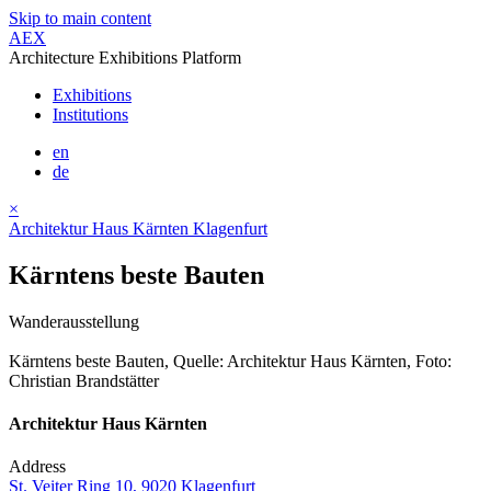
Skip to main content
AEX
Architecture Exhibitions Platform
Exhibitions
Institutions
en
de
×
Architektur Haus Kärnten Klagenfurt
Kärntens beste Bauten
Wanderausstellung
Kärntens beste Bauten, Quelle: Architektur Haus Kärnten, Foto:
Christian Brandstätter
Architektur Haus Kärnten
Address
St. Veiter Ring 10, 9020 Klagenfurt