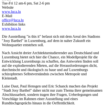
Tue-Fri 12 am-6 pm, Sat 2-6 pm
Website
www.luca.lu
E-Mail
office@luca.lu
Exhibition links
www.luca.lu
Die Ausstellung "is this it" befasst sich mit dem Areal des Stadions
"Josy Barthel" in Luxemburg, auf dem in naher Zukunft ein
Wohnquartier entstehen soll.
Nach Ansicht dreier Architekturstudierender aus Deutschland und
Luxemburg bietet sich hier die Chance, ein Modellprojekt für die
Entwicklung Luxemburgs zu schaffen, das Antworten finden soll
auf die explodierenden Mieten, auf die Herausforderungen dicht,
durchmischt und ökologisch zu baue und auf Luxemburgs
schizophrenes Selbstverständnis zwischen Metropole und
Kleinstadt.
Luise Daut, Paul Hensgen und Eric Schanck machen das Projekt
"Stadt Josy Barthel" daher nicht nur zum Thema ihrer gemeinsamen
Abschlussarbeit, sondern tragen ihre Fragen, Ueberlegungen und
Vorschläge im Rahmen einer Ausstellung und eines
Rundtischgesprächs hinaus in die Oeffentlichkeit.