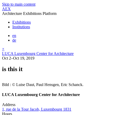
Skip to main content
AEX
Architecture Exhibitions Platform
Exhibitions
Institutions
en
de
×
LUCA Luxembourg Center for Architecture
Oct 2–Oct 19, 2019
is this it
Bild : © Luise Daut, Paul Hensgen, Eric Schanck.
LUCA Luxembourg Center for Architecture
Address
1, rue de la Tour Jacob, Luxembourg 1831
Hours