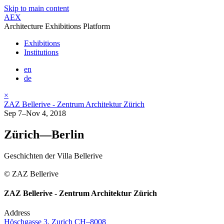
Skip to main content
AEX
Architecture Exhibitions Platform
Exhibitions
Institutions
en
de
×
ZAZ Bellerive - Zentrum Architektur Zürich
Sep 7–Nov 4, 2018
Zürich—Berlin
Geschichten der Villa Bellerive
© ZAZ Bellerive
ZAZ Bellerive - Zentrum Architektur Zürich
Address
Höschgasse 3, Zurich CH–8008